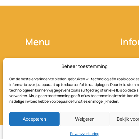
Menu
Info
Home
Leverin
Beheer toestemming
Qwood
Leverin
Markt
Om de beste ervaringen te bieden, gebruiken wij technologieën zoals cookie
Disclai
informatie over je apparaat op te slaan en/of te raadplegen. Door in te stem
Over ons
technologieën kunnen wij gegevens zoals surfgedrag of unieke ID's op deze s
Privacyv
verwerken. Als je geen toestemming geeft of uw toestemming intrekt, kan dit
Kennisbank
nadelige invloed hebben op bepaalde functies en mogelijkheden.
Cookieb
Contact
Accepteren
Weigeren
Bekijk voo
Privacyverklaring
026-319 32 22
qwood@avabel.nl