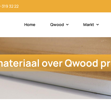
-319 32 22
Home
Qwood
Markt
ateriaal over Qwood pr