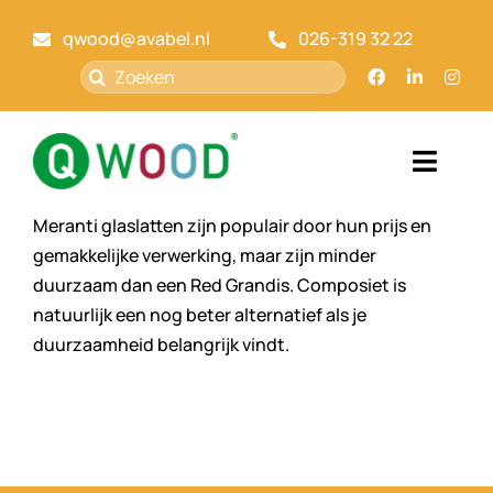
Ga
qwood@avabel.nl
026-319 32 22
naar
inhoud
Zoeken
naar:
Toggl
Navig
Meranti glaslatten zijn populair door hun prijs en
Home
gemakkelijke verwerking, maar zijn minder
duurzaam dan een Red Grandis. Composiet is
Qwood
natuurlijk een nog beter alternatief als je
duurzaamheid belangrijk vindt.
Markt
Over ons
Kennisbank