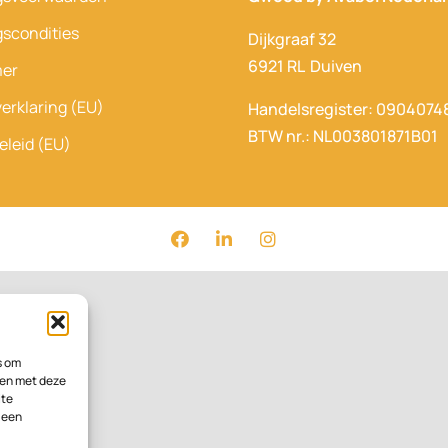
gscondities
Dijkgraaf 32
6921 RL Duiven
mer
erklaring (EU)
Handelsregister: 0904074
BTW nr.: NL003801871B01
eleid (EU)
s om
men met deze
ite
 een