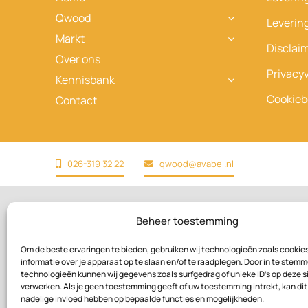
Qwood
Leverin
Markt
Disclai
Over ons
Privacyv
Kennisbank
Cookieb
Contact
026-319 32 22
qwood@avabel.nl
Beheer toestemming
Om de beste ervaringen te bieden, gebruiken wij technologieën zoals cookie
informatie over je apparaat op te slaan en/of te raadplegen. Door in te stem
technologieën kunnen wij gegevens zoals surfgedrag of unieke ID's op deze s
verwerken. Als je geen toestemming geeft of uw toestemming intrekt, kan dit
nadelige invloed hebben op bepaalde functies en mogelijkheden.