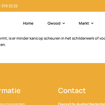
-319 32 22
Home
Qwood
Markt
rmt, is er minder kans op scheuren in het schilderwerk of v
ten.
rmatie
Contact
gsvoorwaarden
Qwood by Avabel Nederla