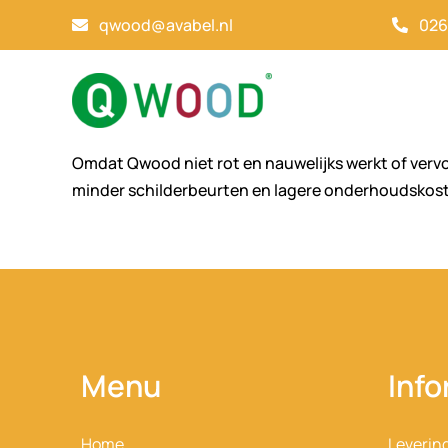
Ga
qwood@avabel.nl
026
naar
inhoud
Omdat Qwood niet rot en nauwelijks werkt of vervo
minder schilderbeurten en lagere onderhoudskos
Menu
Info
Home
Leverin