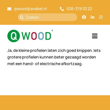
Ga
qwood@avabel.nl
026-319 32 22
naar
inhoud
Zoeken
naar:
Toggl
Navig
Ja, de kleine profielen laten zich goed knippen. Iets
Home
grotere profielen kunnen beter gezaagd worden
met een hand- of electrische afkortzaag.
Qwood
Markt
Over ons
Kennisbank