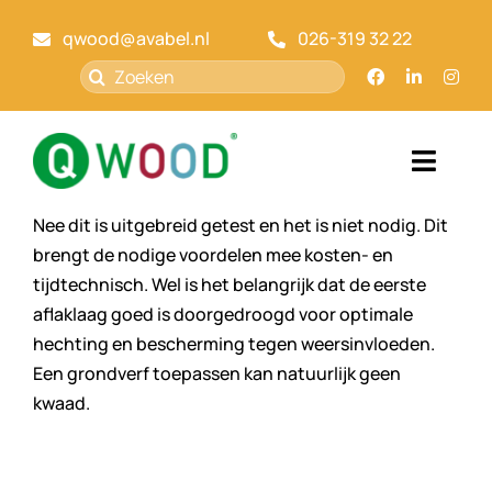
Ga
qwood@avabel.nl
026-319 32 22
naar
inhoud
Zoeken
naar:
Toggl
Navig
Nee dit is uitgebreid getest en het is niet nodig. Dit
Home
brengt de nodige voordelen mee kosten- en
tijdtechnisch. Wel is het belangrijk dat de eerste
Qwood
aflaklaag goed is doorgedroogd voor optimale
hechting en bescherming tegen weersinvloeden.
Markt
Een grondverf toepassen kan natuurlijk geen
kwaad.
Over ons
Kennisbank