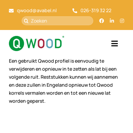
Ga
qwood@avabel.nl
026-319 32 22
naar
inhoud
Zoeken
naar:
Toggl
Navig
Een gebruikt Qwood profiel is eenvoudig te
Home
verwijderen en opnieuw in te zetten als lat bij een
volgende ruit. Reststukken kunnen wij aannemen
Qwood
en deze zullen in Engeland opnieuw tot Qwood
korrels vermalen worden en tot een nieuwe lat
Markt
worden geperst.
Over ons
Kennisbank